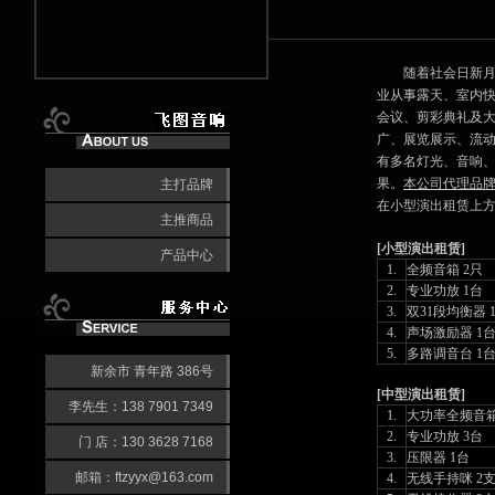
随着社会日新月异
业从事露天、室内
会议、剪彩典礼及
广、展览展示、流
有多名灯光、音响
果。
本公司代理品
主打品牌
在小型演出租赁上方
主推商品
[小型演出租赁]
产品中心
1.
全频音箱 2只
2.
专业功放 1台
3.
双31段均衡器 
4.
声场激励器 1
5.
多路调音台 1
新余市 青年路 386号
[中型演出租赁]
李先生：138 7901 7349
1.
大功率全频音箱
2.
专业功放 3台
门 店：130 3628 7168
3.
压限器 1台
邮箱：ftzyyx@163.com
4.
无线手持咪 2