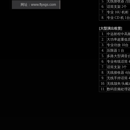
5.
无线接收器 2
网址：www.ftyxgs.com
6.
话筒支架 2个
7.
专业 16U 机柜 
8.
专业 CD 机 1台
[大型演出租赁]
1.
中远射程中高
2.
大功率超重低音
3.
专业功放 10台
4.
压限器 1 台
5.
多路大型调音台
6.
专业有线话筒 
7.
话筒支架 3个
8.
无线接收器 4
9.
无线手持话筒 
10.
无线颔夹/头戴
11.
数码音频处理器